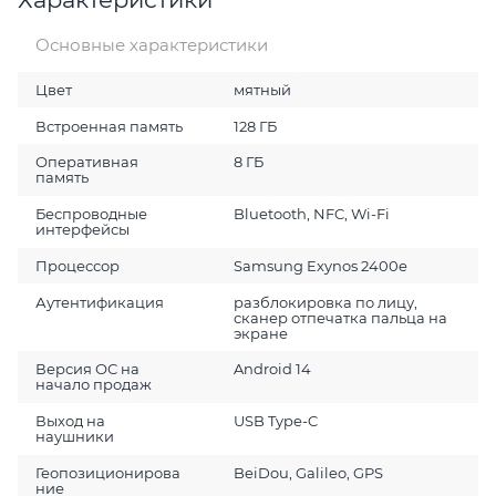
Основные характеристики
Цвет
мятный
Встроенная память
128 ГБ
Оперативная
8 ГБ
память
Беспроводные
Bluetooth, NFC, Wi-Fi
интерфейсы
Процессор
Samsung Exynos 2400e
Аутентификация
разблокировка по лицу,
сканер отпечатка пальца на
экране
Версия ОС на
Android 14
начало продаж
Выход на
USB Type-C
наушники
Геопозиционирова
BeiDou, Galileo, GPS
ние