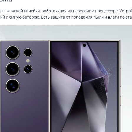
 флагманской линейки, работающая на передовом процессоре. Устр
й и емкую батарею. Есть защита от попадания пыли и влаги по ста