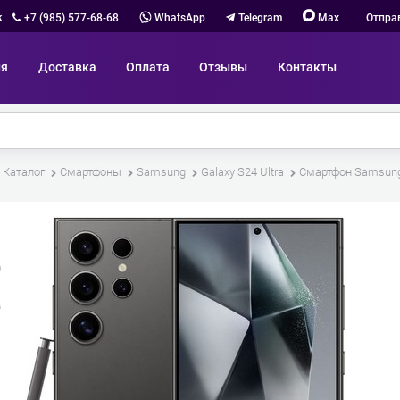
к
+7 (985) 577-68-68
WhatsApp
Telegram
Max
Отпра
ия
Доставка
Оплата
Отзывы
Контакты
Каталог
Смартфоны
Samsung
Galaxy S24 Ultra
Смартфон Samsung 