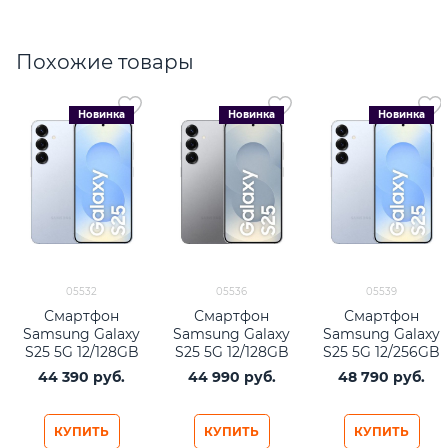
Похожие товары
Новинка
Новинка
Новинка
05532
05536
05539
Смартфон
Смартфон
Смартфон
Samsung Galaxy
Samsung Galaxy
Samsung Galaxy
S25 5G 12/128GB
S25 5G 12/128GB
S25 5G 12/256GB
Icyblue
Silver Shadow
Icyblue
44 390
 руб.
44 990
 руб.
48 790
 руб.
КУПИТЬ
КУПИТЬ
КУПИТЬ