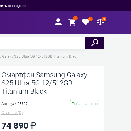
вить сообщение
0
0
0
Galaxy S25 Ultra 5G 12/512GB Titanium Black
Смартфон Samsung Galaxy
S25 Ultra 5G 12/512GB
Titanium Black
Есть в наличии
Артикул:
05597
Отзывы
(0)
74 890