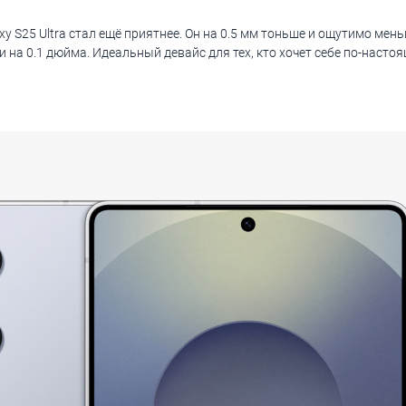
y S25 Ultra стал ещё приятнее. Он на 0.5 мм тоньше и ощутимо мен
и на 0.1 дюйма. Идеальный девайс для тех, кто хочет себе по-наст