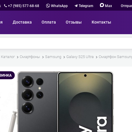
к
+7 (985) 577-68-68
WhatsApp
Telegram
Max
Отпра
ия
Доставка
Оплата
Отзывы
Контакты
Каталог
Смартфоны
Samsung
Galaxy S25 Ultra
Смартфон Samsung 
ВИНКА