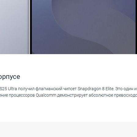
орпусе
25 Ultra получил флагманский чипсет Snapdragon 8 Elite. Это один
ение процессоров Qualcomm демонстрирует абсолютное превосходст