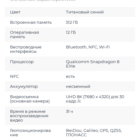
Цвет
Титановый синий
Встроенная память
512 ГБ
Оперативная
12 ГБ
память
Беспроводные
Bluetooth, NFC, Wi-Fi
интерфейсы
Процессор
Qualcomm Snapdragon 8
Elite
NFC
есть
Аккумулятор
несъемный
Видеосъемка
UHD 8K (7680 x 4320) для 30
(основная камера)
кадр./c
Время в режиме
31 ч
воспроизведения
видео
Геопозиционирова
BeiDou, Galileo, GPS, QZSS,
ние
ГЛОНАСС