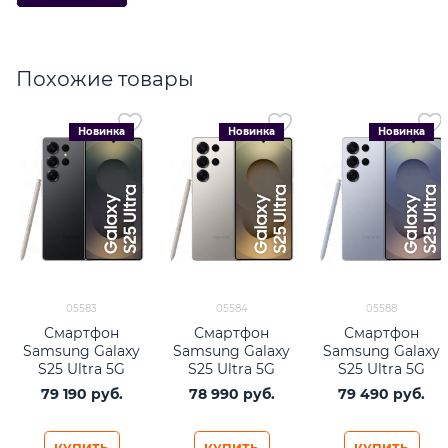
Похожие товары
Новинка
Новинка
Новинка
05583
05584
05588
Смартфон
Смартфон
Смартфон
Samsung Galaxy
Samsung Galaxy
Samsung Galaxy
S25 Ultra 5G
S25 Ultra 5G
S25 Ultra 5G
12/1TB Titanium
12/1TB Titanium
12/1TB Titanium
79 190
 руб.
78 990
 руб.
79 490
 руб.
Black
Gray
Silverblue