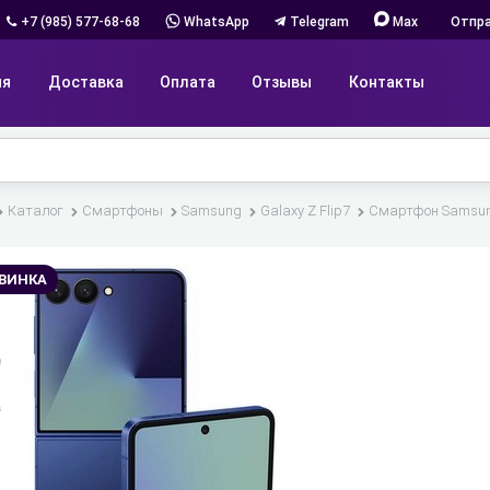
+7 (985) 577-68-68
WhatsApp
Telegram
Max
Отпра
ия
Доставка
Оплата
Отзывы
Контакты
Каталог
Смартфоны
Samsung
Galaxy Z Flip7
Смартфон Samsung
ВИНКА