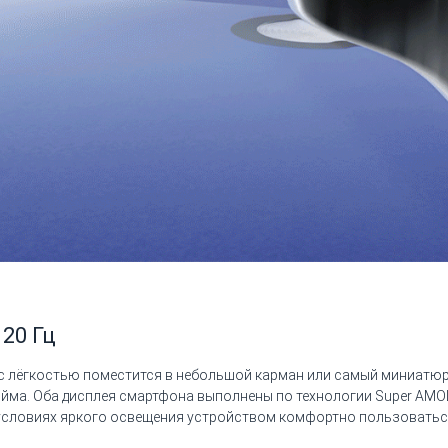
120 Гц
с лёгкостью поместится в небольшой карман или самый миниатюрн
дюйма. Оба дисплея смартфона выполнены по технологии Super AM
 в условиях яркого освещения устройством комфортно пользовать