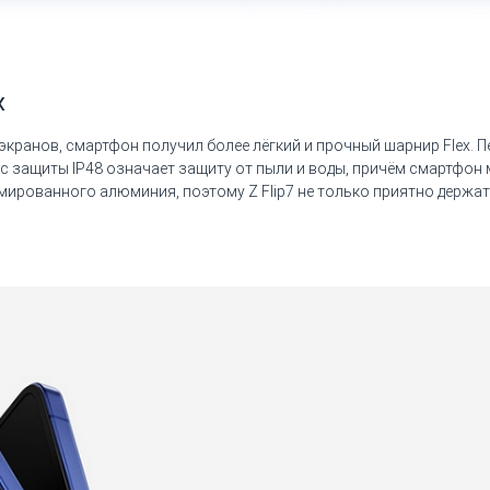
х
экранов, смартфон получил более лёгкий и прочный шарнир Flex. 
класс защиты IP48 означает защиту от пыли и воды, причём смартфо
мированного алюминия, поэтому Z Flip7 не только приятно держать