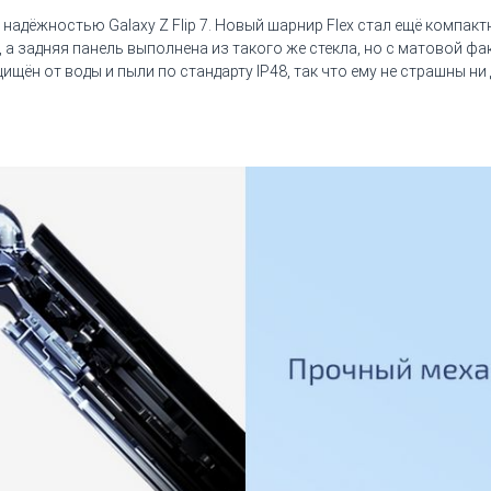
адёжностью Galaxy Z Flip 7. Новый шарнир Flex стал ещё компакт
 2, а задняя панель выполнена из такого же стекла, но с матовой ф
ён от воды и пыли по стандарту IP48, так что ему не страшны ни 