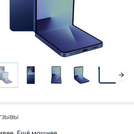
тзывы
сивее. Ещё мощнее