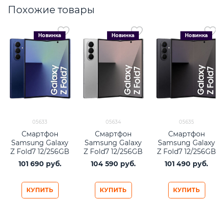
Похожие товары
Новинка
Новинка
Новинка
05633
05634
05635
Смартфон
Смартфон
Смартфон
Samsung Galaxy
Samsung Galaxy
Samsung Galaxy
Z Fold7 12/256GB
Z Fold7 12/256GB
Z Fold7 12/256GB
Blue Shadow
Silver Shadow
Jetblack
101 690
 руб.
104 590
 руб.
101 490
 руб.
КУПИТЬ
КУПИТЬ
КУПИТЬ