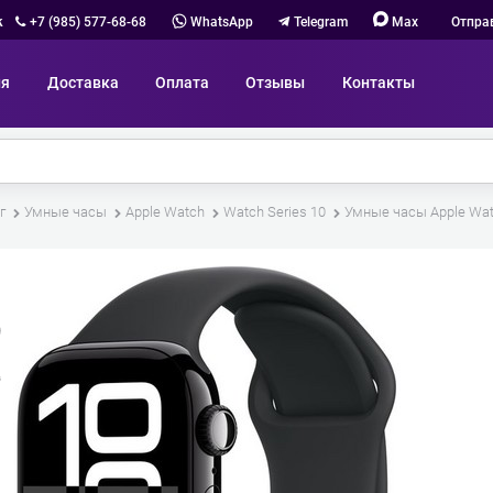
к
+7 (985) 577-68-68
WhatsApp
Telegram
Max
Отпра
ия
Доставка
Оплата
Отзывы
Контакты
г
Умные часы
Apple Watch
Watch Series 10
Умные часы Apple Watc