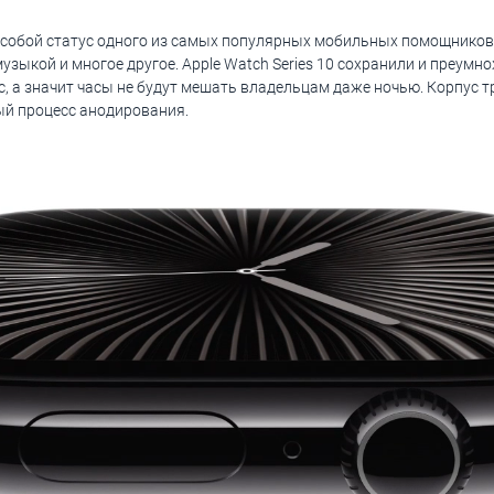
а собой статус одного из самых популярных мобильных помощников
узыкой и многое другое. Apple Watch Series 10 сохранили и преумн
ус, а значит часы не будут мешать владельцам даже ночью. Корпус
ый процесс анодирования.