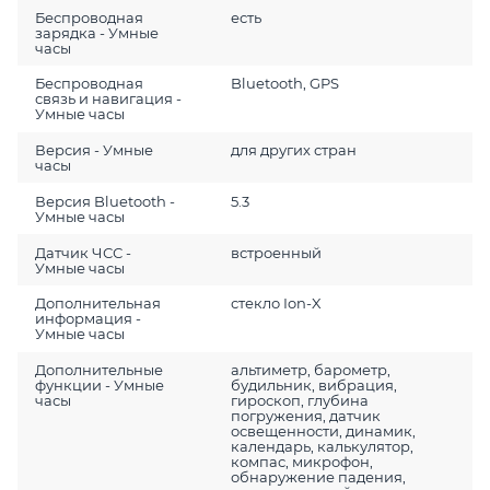
Беспроводная
есть
зарядка - Умные
часы
Беспроводная
Bluetooth, GPS
связь и навигация -
Умные часы
Версия - Умные
для других стран
часы
Версия Bluetooth -
5.3
Умные часы
Датчик ЧСС -
встроенный
Умные часы
Дополнительная
стекло Ion-X
информация -
Умные часы
Дополнительные
альтиметр, барометр,
функции - Умные
будильник, вибрация,
часы
гироскоп, глубина
погружения, датчик
освещенности, динамик,
календарь, калькулятор,
компас, микрофон,
обнаружение падения,