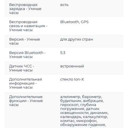
Беспроводная
есть
зарядка - Умные
часы
Беспроводная
Bluetooth, GPS
связь и навигация -
Умные часы
Версия - Умные
для других стран
часы
Версия Bluetooth -
5.3
Умные часы
Датчик ЧСС -
встроенный
Умные часы
Дополнительная
стекло Ion-X
информация -
Умные часы
Дополнительные
альтиметр, барометр,
функции - Умные
будильник, вибрация,
часы
гироскоп, глубина
погружения, датчик
освещенности, динамик,
календарь, калькулятор,
компас, микрофон,
обнаружение падения,