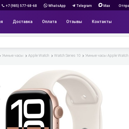
+7 (985) 577-68-68
WhatsApp
Telegram
Max
Отпра
ия
Доставка
Оплата
Отзывы
Контакты
Умные часы
Apple Watch
Watch Series 10
Умные часы Apple Watch S