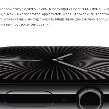
за собой статус одного из самых популярных мобильных помощни
музыкой и многое другое. Apple Watch Series 10 сохранили и преу
ус, а значит часы не будут мешать владельцам даже ночью. Корпу
енчатый процесс анодирования.