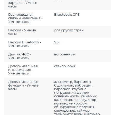
зарядка - Умные
часы
Беспроводная
Bluetooth, GPS
связь и навигация -
Умные часы
Версия - Умные
для других стран
часы
Версия Bluetooth -
5.3
Умные часы
Датчик ЧСС -
встроенный
Умные часы
Дополнительная
стекло Ion-X
информация -
Умные часы
Дополнительные
альтиметр, барометр,
функции - Умные
будильник, вибрация,
часы
гироскоп, глубина
погружения, датчик
освещенности, динамик,
календарь, калькулятор,
компас, микрофон,
обнаружение падения,
секундомер, таймер,
термометр воды, шагомер