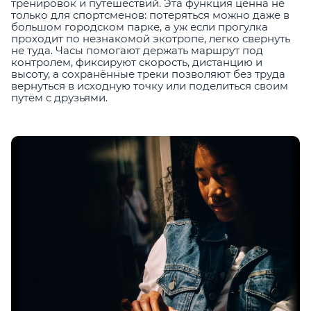
тренировок и путешествий. Эта функция ценна не
только для спортсменов: потеряться можно даже в
большом городском парке, а уж если прогулка
проходит по незнакомой экотропе, легко свернуть
не туда. Часы помогают держать маршрут под
контролем, фиксируют скорость, дистанцию и
высоту, а сохранённые треки позволяют без труда
вернуться в исходную точку или поделиться своим
путём с друзьями.