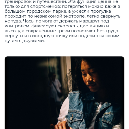
тренировок и путешествий. Эта функция ценна не
только для спортсменов: потеряться можно даже в
большом городском парке, а уж если прогулка
проходит по незнакомой экотропе, легко свернуть
не туда. Часы помогают держать маршрут под
контролем, фиксируют скорость, дистанцию и
высоту, а сохранённые треки позволяют без труда
вернуться в исходную точку или поделиться своим
путём с друзьями.