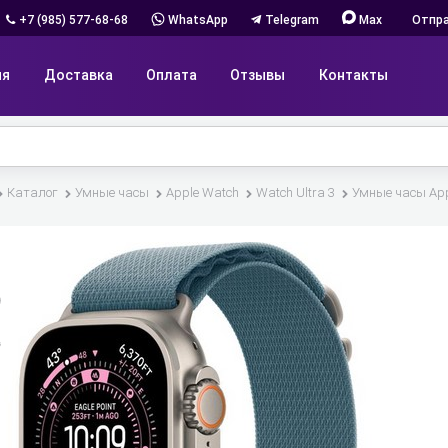
+7 (985) 577-68-68
WhatsApp
Telegram
Max
Отпра
ия
Доставка
Оплата
Отзывы
Контакты
Каталог
Умные часы
Apple Watch
Watch Ultra 3
Умные часы Apple