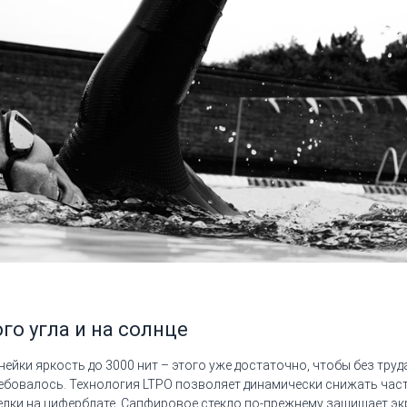
го угла и на солнце
инейки яркость до 3000 нит – этого уже достаточно, чтобы без тр
ебовалось. Технология LTPO позволяет динамически снижать часто
елки на циферблате. Сапфировое стекло по-прежнему защищает эк