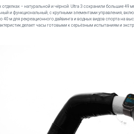
х отделках – натуральной и чёрной. Ultra 3 сохранили большие 4
ный и функциональный, с крупными элементами управления, включ
о 40 м для рекреационного дайвинга и водных видов спорта на вы
рактеристик делает часы готовыми к серьёзным испытаниям и экст