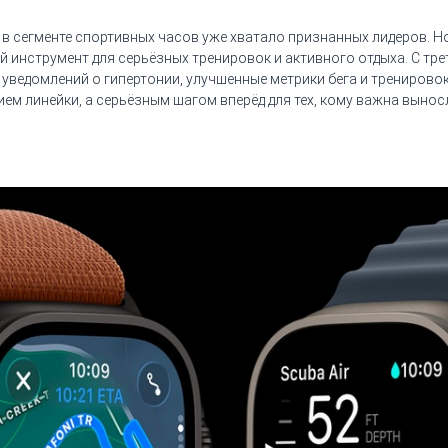
, в сегменте спортивных часов уже хватало признанных лидеров. Н
й инструмент для серьёзных тренировок и активного отдыха. С тр
уведомлений о гипертонии, улучшенные метрики бега и тренировок
ием линейки, а серьёзным шагом вперёд для тех, кому важна выно