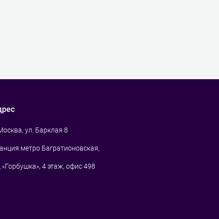
дрес
 Москва, ул. Барклая 8
анция метро Багратионовская,
 «Горбушка», 4 этаж, офис 498