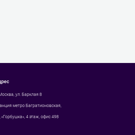
дрес
 Москва, ул. Барклая 8
анция метро Багратионовская,
 «Горбушка», 4 этаж, офис 498