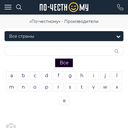
«По-честному» - Производители
Все
a
b
c
d
f
g
h
i
j
l
m
n
o
p
r
s
t
v
w
x
я