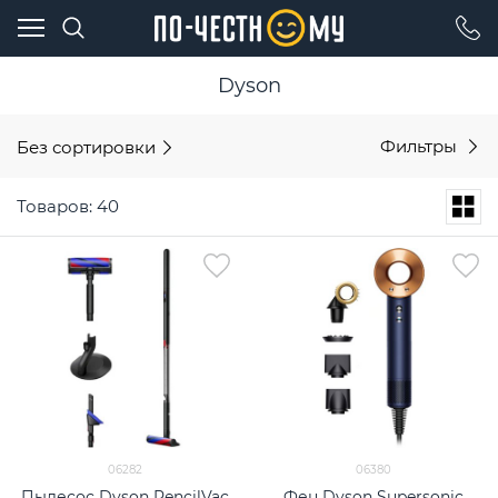
Dyson
Без сортировки
Фильтры
Товаров: 40
06282
06380
Пылесос Dyson PencilVac
Фен Dyson Supersonic