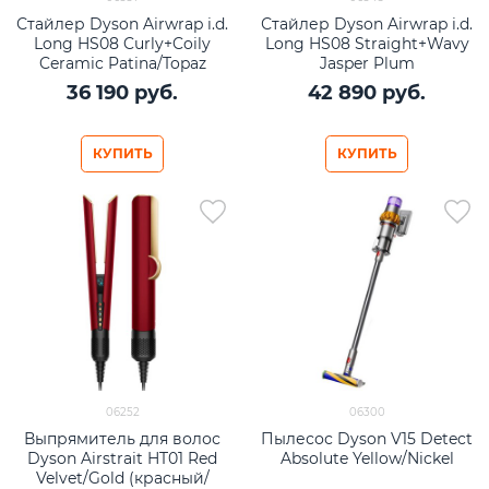
Стайлер Dyson Airwrap i.d.
Стайлер Dyson Airwrap i.d.
Long HS08 Curly+Coily
Long HS08 Straight+Wavy
Ceramic Patina/Topaz
Jasper Plum
36 190
 руб.
42 890
 руб.
КУПИТЬ
КУПИТЬ
06252
06300
Выпрямитель для волос
Пылесос Dyson V15 Detect
Dyson Airstrait HT01 Red
Absolute Yellow/Nickel
Velvet/Gold (красный/