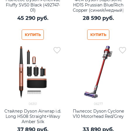
Fluffy SV50 Black (492747-
HD15 Prussian Blue/Rich
01)
Copper (синий/медный)
45 290
 руб.
28 590
 руб.
КУПИТЬ
КУПИТЬ
06351
06277
Стайлер Dyson Airwrap i.d.
Пылесос Dyson Cyclone
Long HS08 Straight+Wavy
V10 Motorhead Red/Grey
Amber Silk
37 890
 руб.
33 890
 руб.