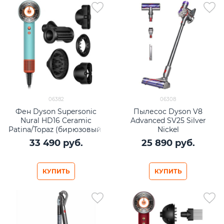
06382
06308
Фен Dyson Supersonic
Пылесос Dyson V8
Nural HD16 Ceramic
Advanced SV25 Silver
Patina/Topaz (бирюзовый/
Nickel
оранжевый)
33 490
 руб.
25 890
 руб.
КУПИТЬ
КУПИТЬ