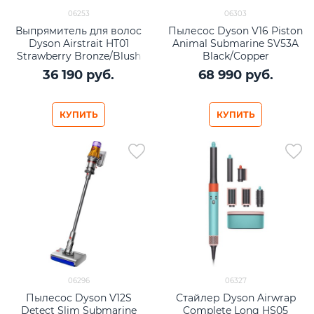
06253
06303
Выпрямитель для волос
Пылесос Dyson V16 Piston
Dyson Airstrait HT01
Animal Submarine SV53A
Strawberry Bronze/Blush
Black/Copper
Pink с кейсом
36 190
 руб.
68 990
 руб.
КУПИТЬ
КУПИТЬ
06296
06327
Пылесос Dyson V12S
Стайлер Dyson Airwrap
Detect Slim Submarine
Complete Long HS05