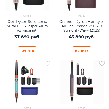
06384
06353
Фен Dyson Supersonic
Стайлер Dyson Hairstyler
Nural HD16 Jasper Plum
Air Lab Coanda 2x HS09
(сливовый)
Straight+Wavy (2025)
Jasper Plum
37 890
 руб.
43 890
 руб.
КУПИТЬ
КУПИТЬ
06337
06345