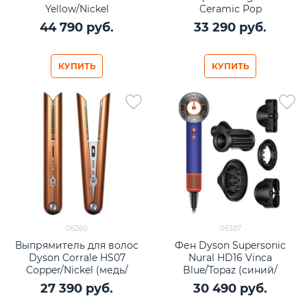
Yellow/Nickel
Ceramic Pop
44 790
 руб.
33 290
 руб.
КУПИТЬ
КУПИТЬ
06260
06387
Выпрямитель для волос
Фен Dyson Supersonic
Dyson Corrale HS07
Nural HD16 Vinca
Copper/Nickel (медь/
Blue/Topaz (синий/
никель)
оранжевый)
27 390
 руб.
30 490
 руб.