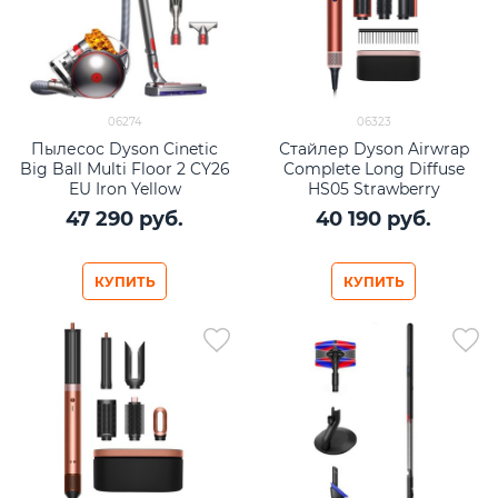
06274
06323
Пылесос Dyson Cinetic
Стайлер Dyson Airwrap
Big Ball Multi Floor 2 CY26
Complete Long Diffuse
EU Iron Yellow
HS05 Strawberry
Bronze/Blush Pink
47 290
 руб.
40 190
 руб.
(бронза/розовый)
КУПИТЬ
КУПИТЬ