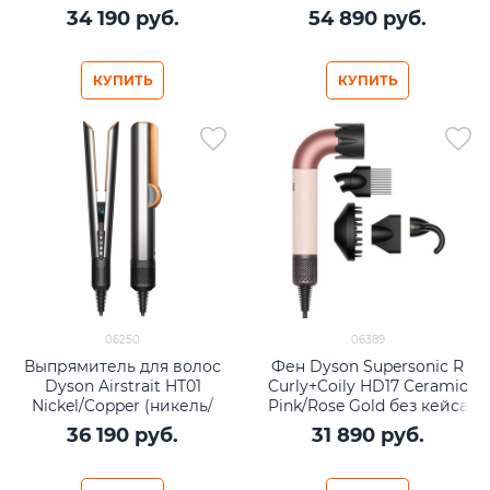
золото)
34 190
 руб.
54 890
 руб.
КУПИТЬ
КУПИТЬ
06250
06389
Выпрямитель для волос
Фен Dyson Supersonic R
Dyson Airstrait HT01
Curly+Coily HD17 Ceramic
Nickel/Copper (никель/
Pink/Rose Gold без кейса
медь)
36 190
 руб.
31 890
 руб.