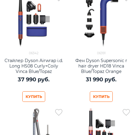
06342
06391
Стайлер Dyson Airwrap i.d.
Фен Dyson Supersonic r
Long HS08 Curly+Coily
hair dryer HD18 Vinca
Vinca Blue/Topaz
Blue/Topaz Orange
(синий/оранжевый)
37 990
 руб.
31 990
 руб.
КУПИТЬ
КУПИТЬ