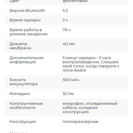
Цвет
фиолетовый
Версия Bluetooth
5.3
Время зарядки
2 ч
Время работы в
76 ч
режиме ожидания
Диаметр
40 мм
мембраны
Дополнительная
5 минут зарядки - 3 часа
информация
воспроизведения, Слышьте
свой голос, когда говорите с
Voice Aware
Емкость
500 мАч
аккумулятора
Импеданс
32 Ом
Конструктивные
микрофон, отсоединяемый
особенности
кабель, складная
конструкция
Конструкция
полноразмерные