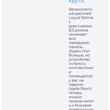
крути.
Великолепн
ый дисплей
Liquid Retina
с
диагональю
8,3 дюйма
занимает
всю
переднюю
панель.
Экран стал
больше, но
устройство
осталось
компактным
и
помещается
у вас на
ладони.
Apple Pencil
теперь
можно
примагнитит
ь к боковой
поверхности