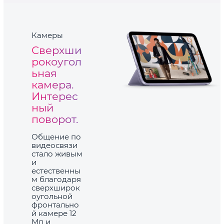
Камеры
Сверхши
рокоугол
ьная
камера.
Интерес
ный
поворот.
Общение по
видеосвязи
стало живым
и
естественны
м благодаря
сверхширок
оугольной
фронтально
й камере 12
Мп и