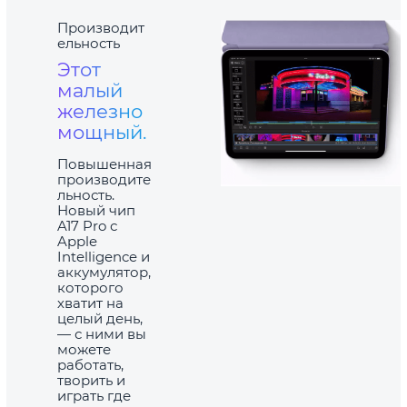
Производит
ельность
Этот
малый
железно
мощный.
Повышенная
производите
льность.
Новый чип
A17 Pro с
Apple
Intelligence и
аккумулятор,
которого
хватит на
целый день,
— с ними вы
можете
работать,
творить и
играть где