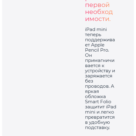
первой
необход
имости.
iPad mini
теперь
поддержива
ет Apple
Pencil Pro.
Он
примагничи
вается к
устройству и
заряжается
без
проводов. А
яркая
обложка
Smart Folio
защитит iPad
mini и легко
превратится
в удобную
подставку.