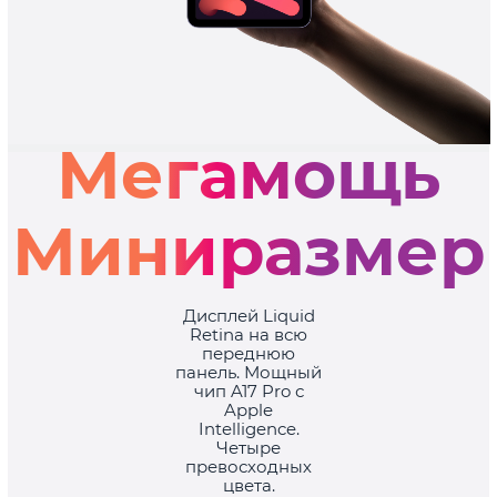
Мегамощь
Миниразмер
Дисплей Liquid
Retina на всю
переднюю
панель. Мощный
чип A17 Pro с
Apple
Intelligence.
Четыре
превосходных
цвета.