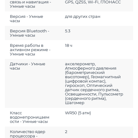
связь и навигация -
GPS, QZSS, Wi-Fi, ГЛОНАСC
Умные часы
Версия - Умные
для других стран
часы
Версия Bluetooth -
5.3
Умные часы
Время работы в
18 ч
активном режиме -
Умные часы
Датчики - Умные
акселерометр,
часы
Атмосферного давления
(барометрический
высотомер), Геомагнитный
(цифровой компас),
гироскоп, Оптический
датчик сердечного ритма,
Освещенности, Пульсометр
(сердечного ритма),
Шагомер
Класс
WR50 (5 атм)
водонепроницаем
ости - Умные часы
Количество ядер
2
процессора -