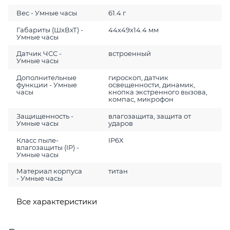
Вес - Умные часы
61.4 г
Габариты (ШхВхТ) -
44x49x14.4 мм
Умные часы
Датчик ЧСС -
встроенный
Умные часы
Дополнительные
гироскоп, датчик
функции - Умные
освещенности, динамик,
часы
кнопка экстренного вызова,
компас, микрофон
Защищенность -
влагозащита, защита от
Умные часы
ударов
Класс пыле-
IP6X
влагозащиты (IP) -
Умные часы
Материал корпуса
титан
- Умные часы
Все характеристики