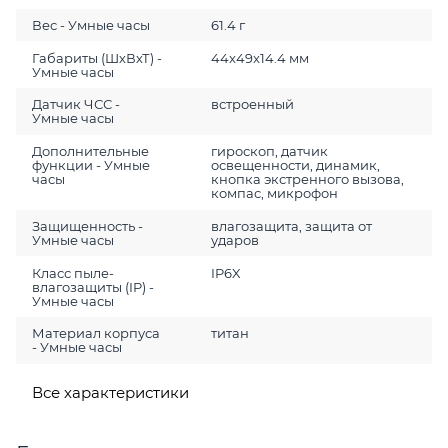
Вес - Умные часы
61.4 г
Габариты (ШхВхТ) -
44x49x14.4 мм
Умные часы
Датчик ЧСС -
встроенный
Умные часы
Дополнительные
гироскоп, датчик
функции - Умные
освещенности, динамик,
часы
кнопка экстренного вызова,
компас, микрофон
Защищенность -
влагозащита, защита от
Умные часы
ударов
Класс пыле-
IP6X
влагозащиты (IP) -
Умные часы
Материал корпуса
титан
- Умные часы
Все характеристики