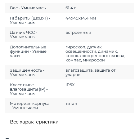
Вес - Умные часы
61.4 г
Габариты (ШхВхТ) -
44x49x14.4 мм
Умные часы
Датчик ЧСС -
встроенный
Умные часы
Дополнительные
гироскоп, датчик
функции - Умные
освещенности, динамик,
часы
кнопка экстренного вызова,
компас, микрофон
Защищенность -
влагозащита, защита от
Умные часы
ударов
Класс пыле-
IP6X
влагозащиты (IP) -
Умные часы
Материал корпуса
титан
- Умные часы
Все характеристики