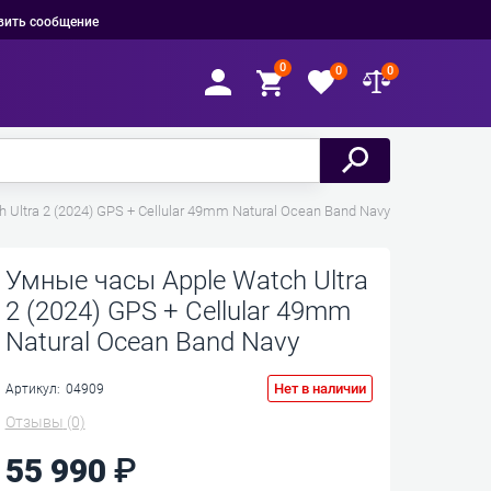
вить сообщение
0
0
0
Ultra 2 (2024) GPS + Cellular 49mm Natural Ocean Band Navy
Умные часы Apple Watch Ultra
2 (2024) GPS + Cellular 49mm
Natural Ocean Band Navy
Нет в наличии
Артикул:
04909
Отзывы
(0)
55 990