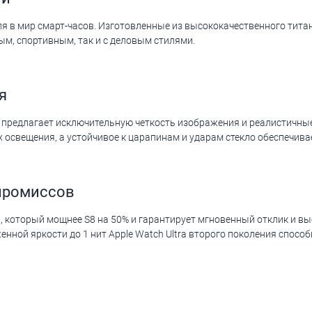
иля в мир смарт-часов. Изготовленные из высококачественного тит
ым, спортивным, так и с деловым стилями.
я
2 предлагает исключительную четкость изображения и реалистичные
 освещения, а устойчивое к царапинам и ударам стекло обеспечива
промиссов
, который мощнее S8 на 50% и гарантирует мгновенный отклик и в
ной яркости до 1 нит Apple Watch Ultra второго поколения способ