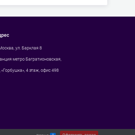
дрес
 Москва, ул. Барклая 8
анция метро Багратионовская,
 «Горбушка», 4 этаж, офис 498
0