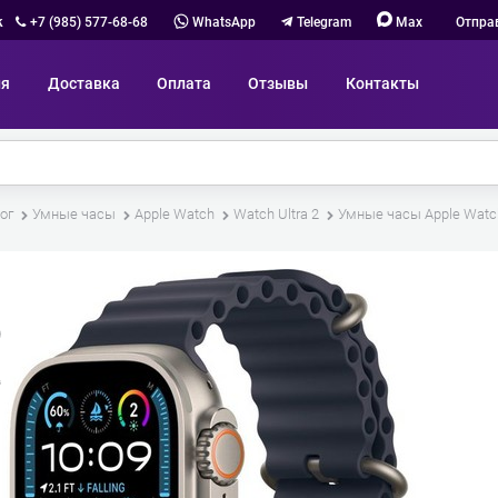
к
+7 (985) 577-68-68
WhatsApp
Telegram
Max
Отпра
ия
Доставка
Оплата
Отзывы
Контакты
ог
Умные часы
Apple Watch
Watch Ultra 2
Умные часы Apple Watch 