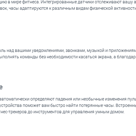
юцию в мире фитнеса. Интегрированные датчики отслеживают вашу а
вок, часы адаптируются к различным видам физической активност
роль над вашими уведомлениями, звонками, музыкой и приложения
выполнять команды без необходимости касаться экрана, а благода
е
и автоматически определяют падения или необычные изменения пул
 устройства поможет вам быстро найти потерянные часы. Встроенны
тнес-трекеров до инструментов для управления умным домом.