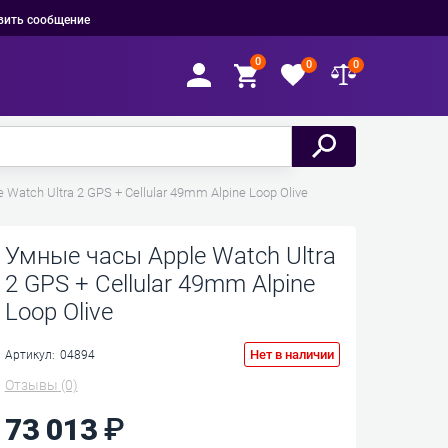
вить сообщение
0
0
0
Watch Ultra 2 GPS + Cellular 49mm Alpine Loop Olive
Умные часы Apple Watch Ultra
2 GPS + Cellular 49mm Alpine
Loop Olive
Нет в наличии
Артикул:
04894
Отзывы
(0)
73 013