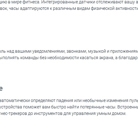
юцию в мире фитнеса. Интегрированные датчики отслеживают вашу а
вок, часы адаптируются к различным видам физической активност
роль над вашими уведомлениями, звонками, музыкой и приложения
выполнять команды без необходимости касаться экрана, а благода
е
и автоматически определяют падения или необычные изменения пул
 устройства поможет вам быстро найти потерянные часы. Встроенны
тнес-трекеров до инструментов для управления умным домом.