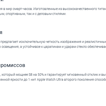
иля в мир смарт-часов. Изготовленные из высококачественного тит
ым, спортивным, так и с деловым стилями.
я
2 предлагает исключительную четкость изображения и реалистичные
 освещения, а устойчивое к царапинам и ударам стекло обеспечива
промиссов
, который мощнее S8 на 50% и гарантирует мгновенный отклик и в
ной яркости до 1 нит Apple Watch Ultra второго поколения способ