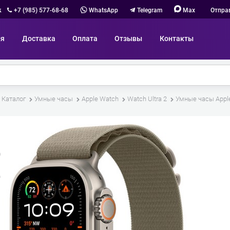
к
+7 (985) 577-68-68
WhatsApp
Telegram
Max
Отпра
ия
Доставка
Оплата
Отзывы
Контакты
Каталог
Умные часы
Apple Watch
Watch Ultra 2
Умные часы Apple 