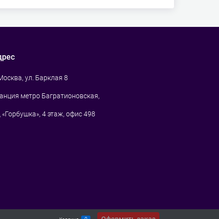
дрес
 Москва, ул. Барклая 8
анция метро Багратионовская,
 «Горбушка», 4 этаж, офис 498
0