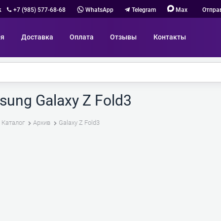
к
+7 (985) 577-68-68
WhatsApp
Telegram
Max
Отпра
ия
Доставка
Оплата
Отзывы
Контакты
ung Galaxy Z Fold3
Каталог
Архив
Galaxy Z Fold3