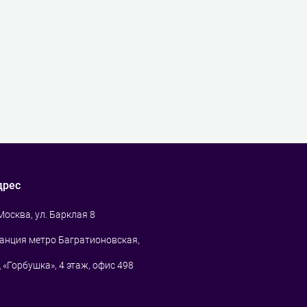
дрес
 Москва, ул. Барклая 8
анция метро Багратионовская,
 «Горбушка», 4 этаж, офис 498