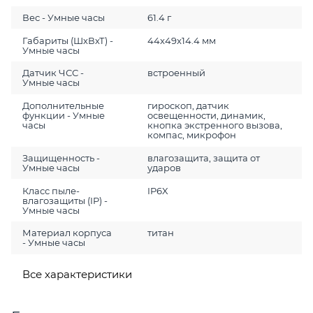
Вес - Умные часы
61.4 г
Габариты (ШхВхТ) -
44x49x14.4 мм
Умные часы
Датчик ЧСС -
встроенный
Умные часы
Дополнительные
гироскоп, датчик
функции - Умные
освещенности, динамик,
часы
кнопка экстренного вызова,
компас, микрофон
Защищенность -
влагозащита, защита от
Умные часы
ударов
Класс пыле-
IP6X
влагозащиты (IP) -
Умные часы
Материал корпуса
титан
- Умные часы
Все характеристики