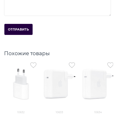
Похожие товары
10632
10633
10634