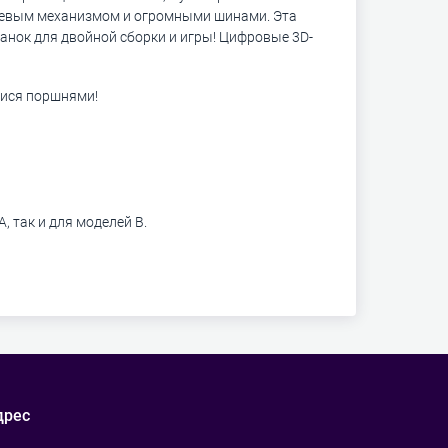
левым механизмом и огромными шинами. Эта
танок для двойной сборки и игры! Цифровые 3D-
мися поршнями!
 так и для моделей B.
дрес