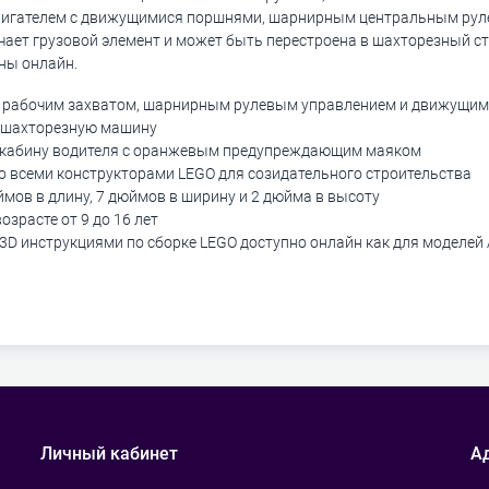
вигателем с движущимися поршнями, шарнирным центральным ру
ючает грузовой элемент и может быть перестроена в шахторезный с
ны онлайн.
с рабочим захватом, шарнирным рулевым управлением и движущи
 в шахторезную машину
и кабину водителя с оранжевым предупреждающим маяком
о всеми конструкторами LEGO для созидательного строительства
мов в длину, 7 дюймов в ширину и 2 дюйма в высоту
озрасте от 9 до 16 лет
 инструкциями по сборке LEGO доступно онлайн как для моделей A,
Личный кабинет
А