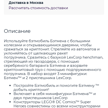
Доставка в
Москва
Рассчитать стоимость доставки
Описание
Используйте бэтмобиль Бэтмена с большими
колесами и открывающимися дверями, чтобы
сражаться за криптонит. Стреляйте из автоматов и
уклоняйтесь от щелкающих ракет
погрузчика. Сразитесь с базукой LexCorp henchman,
стреляющей из гвоздодера, с помощью
серебряного батаранга Бэтмена и взорвите
криптонитовый груз с помощью подпружиненного
погрузчика. В набор входят 3 минифигурки:
Бэтмен™ и 2 приспешника LexCorp.
Постройте Бэтмобиль и помогите Бэтмену ™
добыть криптонит!
Включает в себя минифигурки Бэтмена™ и
двух приспешников LexCorp
Конструкторы LEGO® DC Comics™ Super
Heroes совместимы со всеми конструкторами