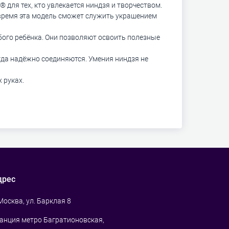
 для тех, кто увлекается ниндзя и творчеством.
й время эта модель сможет служить украшением
ого ребёнка. Они позволяют освоить полезные
гда надёжно соединяются. Умения ниндзя не
 руках.
дрес
 Москва, ул. Барклая 8
анция метро Багратионовская,