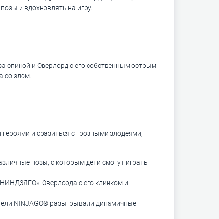
позы и вдохновлять на игру.
за спиной и Оверлорд с его собственным острым
а со злом.
 героями и сразиться с грозными злодеями,
зличные позы, с которым дети смогут играть
 НИНДЗЯГО»: Оверлорда с его клинком и
бители NINJAGO® разыгрывали динамичные