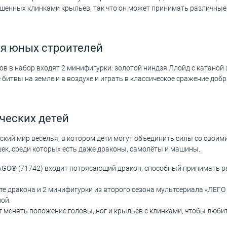
ашенных клинками крыльев, так что он может принимать различные 
я юных строителей
 в набор входят 2 минифигурки: золотой ниндзя Ллойд с катаной 
итвы на земле и в воздухе и играть в классическое сражение добр
ческих детей
кий мир веселья, в котором дети могут объединить силы со своими
шек, среди которых есть даже драконы, самолёты и машины.
GO® (71742) входит потрясающий дракон, способный принимать ра
е дракона и 2 минифигурки из второго сезона мультсериала «ЛЕГО
ой.
 менять положение головы, ног и крыльев с клинками, чтобы лю