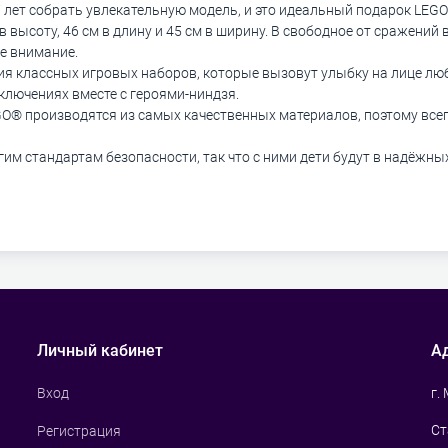
 лет собрать увлекательную модель, и это идеальный подарок LEGO®
в высоту, 46 см в длину и 45 см в ширину. В свободное от сражени
е внимание.
я классных игровых наборов, которые вызовут улыбку на лице люб
лючениях вместе с героями-ниндзя.
GO® производятся из самых качественных материалов, поэтому все
м стандартам безопасности, так что с ними дети будут в надёжных
Личный кабинет
А
г.
Вход
Ст
Регистрация