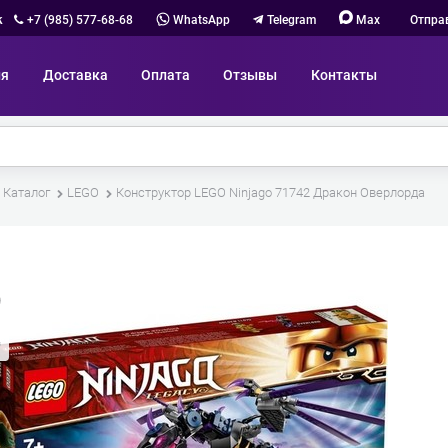
к
+7 (985) 577-68-68
WhatsApp
Telegram
Max
Отпра
ия
Доставка
Оплата
Отзывы
Контакты
Каталог
LEGO
Конструктор LEGO Ninjago 71742 Дракон Оверлорда