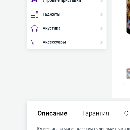
Игровые приставки
Гаджеты
Акустика
Аксессуары
Описание
Гарантия
О
Юные ниндзя могут воссоздать динамичные сце