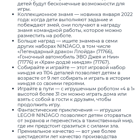
детей будут бесконечные возможности для
игры.
Коллекционное знамя — новинка января 2022
года: когда дети выполняют задание и
побеждают змей, они получают в награду
знамя командной работы, которое можно
разместить на роботе.
Больше наград — ищите знамена в семи
других наборах NINJAGO, в том числе
«Легендарный дракон Ллойда» (71766),
«Гоночный автомобиль ЭВО Джея и Нии»
(71776) и «Храм-додзё ниндзя» (71767).
Собирайте и играйте — этот игровой набор
ниндзя из 1104 деталей позволяет детям в
возрасте от 9 лет собирать и играть в истории
ниндзя со своими героями.
Играйте в пути — с игрушечным роботом «4 в 1»
высотой более 31 см можно играть дома или
взять с собой в гости к друзьям, чтобы
продолжить игру.
Фантастические приключения — игрушки
LEGO® NINJAGO позволяют детям оторваться
от экранов и перенестись в таинственный мир,
где им предстоит сразиться с силами зла.
Премиальное качество — вот уже более
шестидесяти лет качество производства