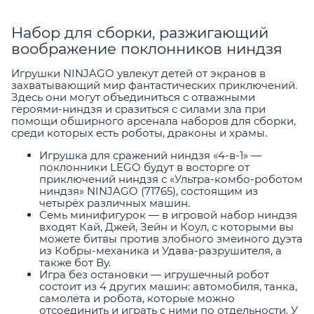
Набор для сборки, разжигающий
воображение поклонников ниндзя
Игрушки NINJAGO увлекут детей от экранов в
захватывающий мир фантастических приключений.
Здесь они могут объединиться с отважными
героями-ниндзя и сразиться с силами зла при
помощи обширного арсенала наборов для сборки,
среди которых есть роботы, драконы и храмы.
Игрушка для сражений ниндзя «4-в-1» —
поклонники LEGO будут в восторге от
приключений ниндзя с «Ультра-комбо-роботом
ниндзя» NINJAGO (71765), состоящим из
четырёх различных машин.
Семь минифигурок — в игровой набор ниндзя
входят Кай, Джей, Зейн и Коул, с которыми вы
можете битвы против злобного змеиного дуэта
из Кобры-механика и Удава-разрушителя, а
также бот Ву.
Игра без остановки — игрушечный робот
состоит из 4 других машин: автомобиля, танка,
самолёта и робота, которые можно
отсоединить и играть с ними по отдельности. У