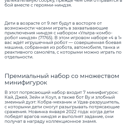
увлекательную сборку, прежде чем они отправятся в
бой вместе с героями-ниндзя.
Дети в возрасте от 9 лет будут в восторге от
возможности часами играть в захватывающие
приключения ниндзя с набором «Ультра-комбо-
робот ниндзя» (71765). В этом игровом наборе «4 в 1»
вас ждёт игрушечный робот — совершенная боевая
машина, собранная из робота, автомобиля, танка и
реактивного самолёта, с которыми можно играть по
отдельности.
Премиальный набор со множеством
минифигурок
В этот потрясающий набор входит 7 минифигурок:
Кай, Джей, Зейн и Коул, а также бот Ву и злобный
змеиный дуэт: Кобра-механик и Удав-разрушитель,
с которыми дети смогут разыгрывать потрясающие
сражения. Новинка января 2022 года: когда дети
победят врагов ниндзя и выполнят задание, они
получат в награду коллекционное знамя.